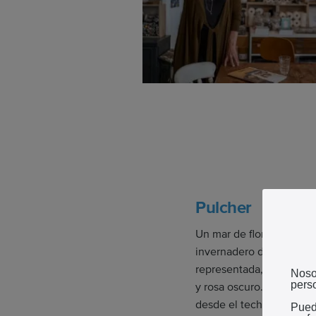
Pulcher
Un mar de flores de colo
invernadero de orquídeas
representada, con variac
Noso
perso
y rosa oscuro. Cada poco
desde el techo.
Pued