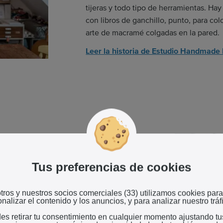
tijeras y todo tipo de herramientas. Ha
con libros de ganchillo, punto, para col
arte de macramé colgadas en la pared.
Leer la historia de Estudio Handmad
Tus preferencias de cookies
res te recibe cuando entras en el
 Púlcher. La variedad blanca es la más
iones intermedias de púrpura, amarillo
tros y nuestros socios comerciales (33) utilizamos cookies para
nalizar el contenido y los anuncios, y para analizar nuestro tráf
s segundos, una fina niebla es rociada
es retirar tu consentimiento en cualquier momento ajustando tu