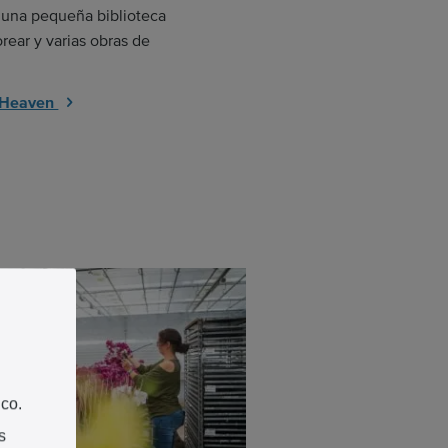
y una pequeña biblioteca
orear y varias obras de
e Heaven
ico.
s