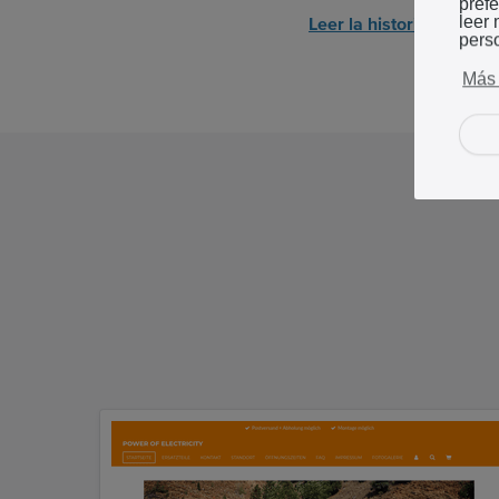
pref
leer
Leer la historia de Pulc
pers
Más 