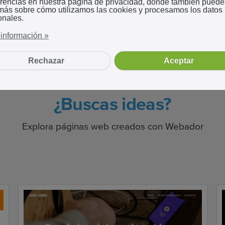
erencias en nuestra página de privacidad, donde también puede
 más sobre cómo utilizamos las cookies y procesamos los datos
her
onales.
información »
Rechazar
Aceptar
¿Buscas ideas?
Explora páginas web creados con Webador