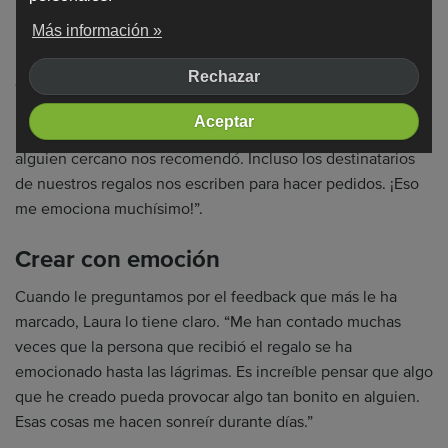
Un Taller conectado con el mundo
Más información »
Las redes sociales han sido una parte esencial del
Rechazar
crecimiento de Gala Atelier. “Nos han permitido llegar a
muchísima gente, pero el boca a boca ha sido aún más
Aceptar
importante. Muchos nuevos clientes nos conocen porque
alguien cercano nos recomendó. Incluso los destinatarios
de nuestros regalos nos escriben para hacer pedidos. ¡Eso
me emociona muchísimo!”.
Crear con emoción
Cuando le preguntamos por el feedback que más le ha
marcado, Laura lo tiene claro. “Me han contado muchas
veces que la persona que recibió el regalo se ha
emocionado hasta las lágrimas. Es increíble pensar que algo
que he creado pueda provocar algo tan bonito en alguien.
Esas cosas me hacen sonreír durante días.”