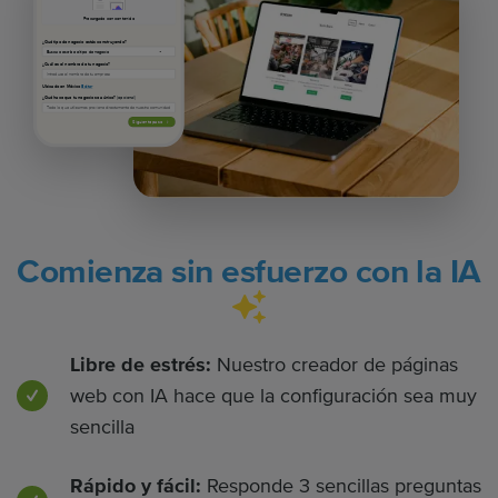
Precargado con contenido
¿Qué tipo de negocio estás construyendo?
¿Cuál es el nombre de tu negocio?
Ubicado en México
Editar
¿Qué hace que tu negocio sea único?
(opcional)
Siguiente paso
Comienza sin esfuerzo con la IA
Libre de estrés:
Nuestro creador de páginas
web con IA hace que la configuración sea muy
sencilla
Rápido y fácil:
Responde 3 sencillas preguntas