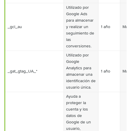
Utilizado por
Google Ads
para almacenar
_gcl_au
y realizar un
1 año
Mark
seguimiento de
las
conversiones.
Utilizado por
Google
Analytics para
_gat_gtag_UA_*
1 año
Mark
almacenar una
identificación de
usuario única.
Ayuda a
proteger la
cuenta y los
datos de
Google de un
usuario,