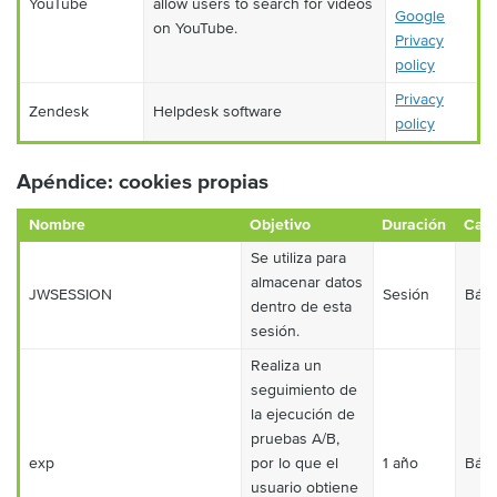
YouTube
allow users to search for videos
Google
on YouTube.
Privacy
policy
Privacy
Zendesk
Helpdesk software
policy
Apéndice: cookies propias
Nombre
Objetivo
Duración
Cate
Se utiliza para
almacenar datos
JWSESSION
Sesión
Bási
dentro de esta
sesión.
Realiza un
seguimiento de
la ejecución de
pruebas A/B,
exp
por lo que el
1 año
Bási
usuario obtiene