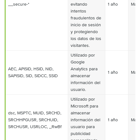
__secure-*
evitando
1 año
Mark
intentos
fraudulentos de
inicio de sesión
y protegiendo
los datos de los
visitantes.
Utilizado por
Google
AEC, APISID, HSID, NID,
Analytics para
1 año
Mark
SAPISID, SID, SIDCC, SSID
almacenar
información del
usuario.
Utilizado por
Microsoft para
dsc, MSPTC, MUID, SRCHD,
almacenar
SRCHHPGUSR, SRCHUID,
información del
1 año
Mark
SRCHUSR, USRLOC, _RwBf
usuario para
publicidad