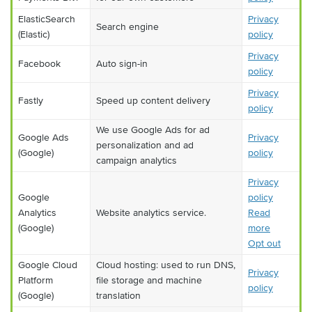
ElasticSearch
Privacy
Search engine
(Elastic)
policy
Privacy
Facebook
Auto sign-in
policy
Privacy
Fastly
Speed up content delivery
policy
We use Google Ads for ad
Google Ads
Privacy
personalization and ad
(Google)
policy
campaign analytics
Privacy
Google
policy
Analytics
Website analytics service.
Read
(Google)
more
Opt out
Google Cloud
Cloud hosting: used to run DNS,
Privacy
Platform
file storage and machine
policy
(Google)
translation