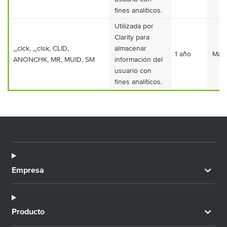
fines analíticos.
Utilizada por
Clarity para
_clck, _clsk, CLID,
almacenar
1 año
Mark
ANONCHK, MR, MUID, SM
información del
usuario con
fines analíticos.
Empresa
Producto