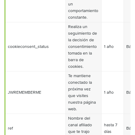
un
comportamiento
constante.
Realiza un
seguimiento de
la decisión de
cookieconsent_status
consentimiento
1 año
Bási
tomada en la
barra de
cookies.
Te mantiene
conectado la
próxima vez
JWREMEMBERME
1 año
Bási
que visites
nuestra página
web.
Nombre del
canal afiliado
hasta 7
ref
Bási
que te trajo
días