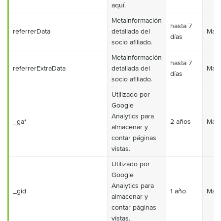
aquí.
Metainformación
hasta 7
referrerData
detallada del
Mark
días
socio afiliado.
Metainformación
hasta 7
referrerExtraData
detallada del
Mark
días
socio afiliado.
Utilizado por
Google
Analytics para
_ga*
2 años
Mark
almacenar y
contar páginas
vistas.
Utilizado por
Google
Analytics para
_gid
1 año
Mark
almacenar y
contar páginas
vistas.