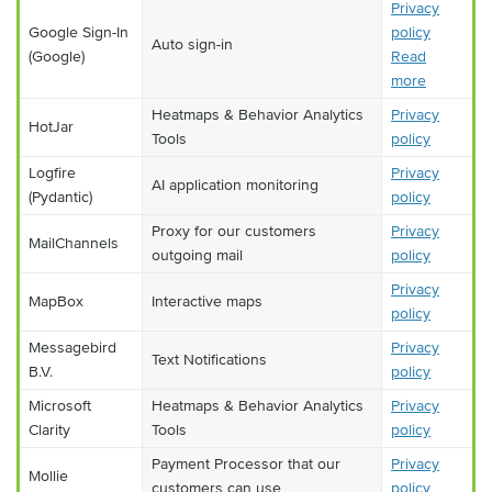
Privacy
Google Sign-In
policy
Auto sign-in
(Google)
Read
more
Heatmaps & Behavior Analytics
Privacy
HotJar
Tools
policy
Logfire
Privacy
AI application monitoring
(Pydantic)
policy
Proxy for our customers
Privacy
MailChannels
outgoing mail
policy
Privacy
MapBox
Interactive maps
policy
Messagebird
Privacy
Text Notifications
B.V.
policy
Microsoft
Heatmaps & Behavior Analytics
Privacy
Clarity
Tools
policy
Payment Processor that our
Privacy
Mollie
customers can use
policy