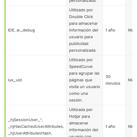
personalizada.
Utilizado por
Double Click
para almacenar
IDE, ar_debug
información del
1 año
Mark
usuario para
publicidad
personalizada.
Utilizado por
SpeedCurve
para agrupar las
30
lux_uid
páginas que
Mark
minutos
visita un usuario
como una
sesión.
Utilizada por
Hotjar para
_hjSessionUser_*,
almacenar
_hjHasCachedUserAttributes,
1 año
Mark
información del
_hjUserAttributesHash,
usuario con