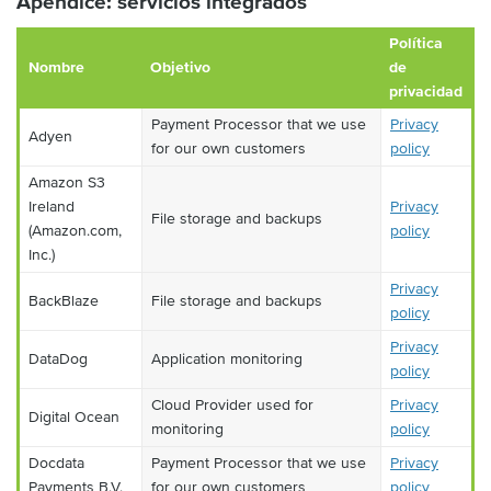
Apéndice: servicios integrados
Política
Nombre
Objetivo
de
privacidad
Payment Processor that we use
Privacy
Adyen
for our own customers
policy
Amazon S3
Ireland
Privacy
File storage and backups
(Amazon.com,
policy
Inc.)
Privacy
BackBlaze
File storage and backups
policy
Privacy
DataDog
Application monitoring
policy
Cloud Provider used for
Privacy
Digital Ocean
monitoring
policy
Docdata
Payment Processor that we use
Privacy
Payments B.V.
for our own customers
policy