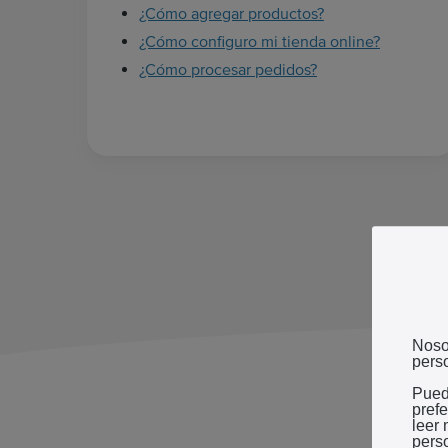
¿Cómo agregar productos?
¿Cómo configuro mi tienda online?
¿Cómo procesar pedidos?
Noso
perso
Pued
pref
leer
pers