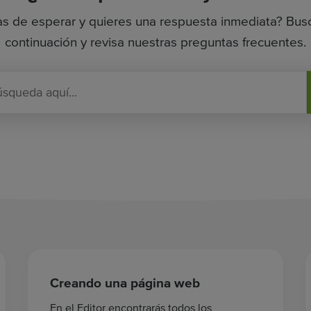
s de esperar y quieres una respuesta inmediata? Bus
continuación y revisa nuestras preguntas frecuentes.
I
n
t
r
o
d
u
c
e
t
u
b
Creando una página web
ú
s
En el Editor encontrarás todos los