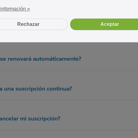
información »
Rechazar
Aceptar
cada suscripción?
n se renovará automáticamente?
 a una suscripción continua?
ncelar mi suscripción?