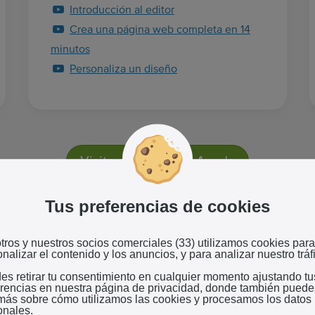
Introducción al editor
Crea una página web completa en 14
minutos
Personaliza un diseño
Visita el Centro de Ayuda
Tus preferencias de cookies
tros y nuestros socios comerciales (33) utilizamos cookies para
nalizar el contenido y los anuncios, y para analizar nuestro tráf
es retirar tu consentimiento en cualquier momento ajustando tu
erencias en nuestra página de privacidad, donde también puede
Preguntas frecuentes
 más sobre cómo utilizamos las cookies y procesamos los datos
onales.