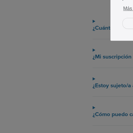
Más 
¿Cuánto cuesta 
¿Mi suscripció
¿Estoy sujeto/a
¿Cómo puedo ca