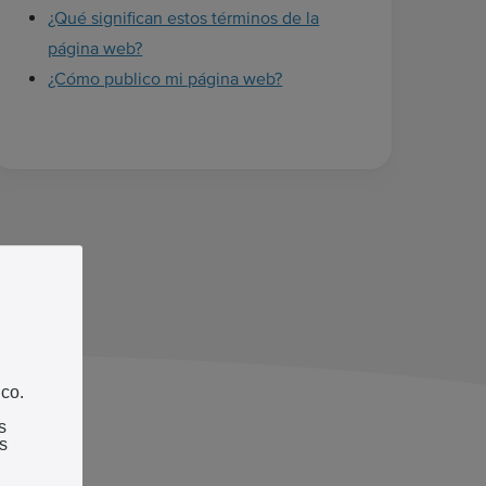
¿Qué significan estos términos de la
página web?
¿Cómo publico mi página web?
ico.
s
s