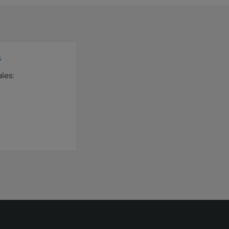
s
les: