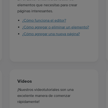
q
elementos que necesitas para crear
u
páginas interesantes.
e
¿Cómo funciona el editor?
d
¿Cómo agregar o eliminar un elemento?
a
a
¿Cómo agregar una nueva página?
q
u
í
.
.
.
Vídeos
¡Nuestros videotutoriales son una
excelente manera de comenzar
rápidamente!